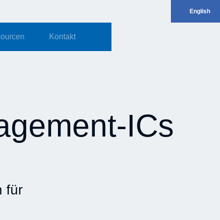
English
ourcen
Kontakt
agement-ICs
 für