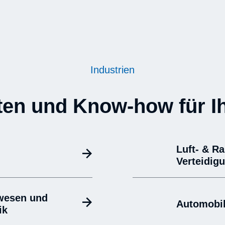
Industrien
n und Know-how für I
Luft- & R
Verteidig
wesen und
Automobil
ik