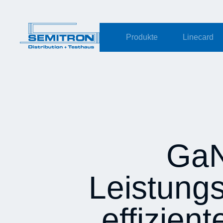
springen
Produkte
Linecard
GaN
Leistungs
effizien