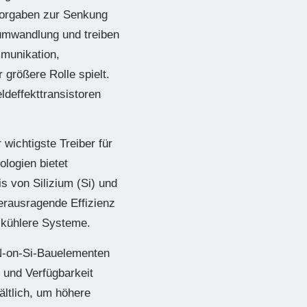
 Vorgaben zur Senkung
sumwandlung und treiben
mmunikation,
 größere Rolle spielt.
ldeffekttransistoren
 wichtigste Treiber für
logien bietet
s von Silizium (Si) und
erausragende Effizienz
d kühlere Systeme.
N-on-Si-Bauelementen
 und Verfügbarkeit
ältlich, um höhere