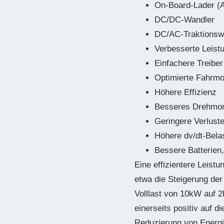
On-Board-Lader (
DC/DC-Wandler
DC/AC-Traktionswe
Verbesserte Leist
Einfachere Treibe
Optimierte Fahrmo
Höhere Effizienz
Besseres Drehmom
Geringere Verlust
Höhere dv/dt-Belas
Bessere Batterien
Eine effizientere Leist
etwa die Steigerung de
Volllast von 10kW auf 2
einerseits positiv auf d
Reduzierung von Energi