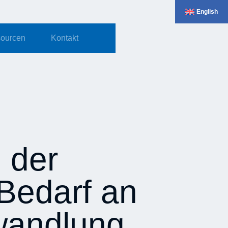
English
ourcen
Kontakt
 der
 Bedarf an
mwandlung