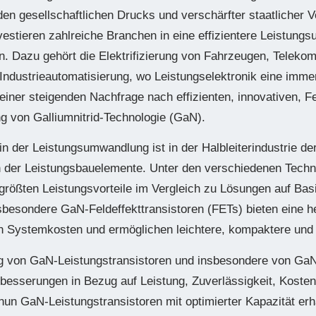
en gesellschaftlichen Drucks und verschärfter staatlicher
stieren zahlreiche Branchen in eine effizientere Leistung
ran. Dazu gehört die Elektrifizierung von Fahrzeugen, Teleko
 Industrieautomatisierung, wo Leistungselektronik eine immer
einer steigenden Nachfrage nach effizienten, innovativen, Fe
g von Galliumnitrid-Technologie (GaN).
in der Leistungsumwandlung ist in der Halbleiterindustrie der
h der Leistungsbauelemente. Unter den verschiedenen Techno
 größten Leistungsvorteile im Vergleich zu Lösungen auf Basi
nsbesondere GaN-Feldeffekttransistoren (FETs) bieten eine h
gen Systemkosten und ermöglichen leichtere, kompaktere un
ng von GaN-Leistungstransistoren und insbesondere von Ga
rbesserungen in Bezug auf Leistung, Zuverlässigkeit, Kosten
 nun GaN-Leistungstransistoren mit optimierter Kapazität erh