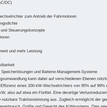
AC/DC)
chselrichter zum Antrieb der Fahrmotoren
ungsdichte
r und Steuerungskonzepte
toren
ent und mehr Leistung
e
tbarkeit
, Speicherlösungen und Batterie-Management-Systeme
ungsumwandlung kann dabei auf verschiedenen Ebenen nützlic
r Effizienz eines 200-kW-Wechselrichters von 95% auf 99% d
kW, also auf etwa ein Fünftel. Eine derartige Verlustreduzi
ie nutzbare Traktionsleistung aus. Zugleich ermöglicht der g
everbrauch, Größe und Gewicht des Kühlsystems. Dies wie