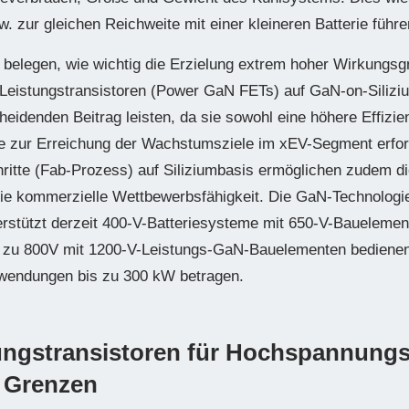
. zur gleichen Reichweite mit einer kleineren Batterie führe
belegen, wie wichtig die Erzielung extrem hoher Wirkungsgr
. Leistungstransistoren (Power GaN FETs) auf GaN-on-Siliziu
heidenden Beitrag leisten, da sie sowohl eine höhere Effizie
die zur Erreichung der Wachstumsziele im xEV-Segment erford
ritte (Fab-Prozess) auf Siliziumbasis ermöglichen zudem di
die kommerzielle Wettbewerbsfähigkeit. Die GaN-Technologie
erstützt derzeit 400-V-Batteriesysteme mit 650-V-Baueleme
s zu 800V mit 1200-V-Leistungs-GaN-Bauelementen bedienen
nwendungen bis zu 300 kW betragen.
tungstransistoren für Hochspannun
e Grenzen