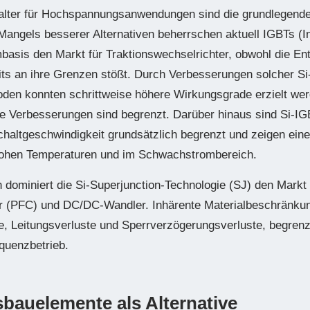
halter für Hochspannungsanwendungen sind die grundlegende
angels besserer Alternativen beherrschen aktuell IGBTs (In
umbasis den Markt für Traktionswechselrichter, obwohl die En
eits an ihre Grenzen stößt. Durch Verbesserungen solcher S
oden konnten schrittweise höhere Wirkungsgrade erzielt wer
re Verbesserungen sind begrenzt. Darüber hinaus sind Si-IG
haltgeschwindigkeit grundsätzlich begrenzt und zeigen eine
 hohen Temperaturen und im Schwachstrombereich.
 dominiert die Si-Superjunction-Technologie (SJ) den Markt
ur (PFC) und DC/DC-Wandler. Inhärente Materialbeschränkun
e, Leitungsverluste und Sperrverzögerungsverluste, begrenz
quenzbetrieb.
bauelemente als Alternative